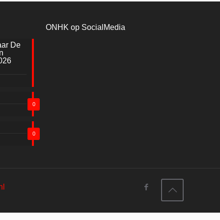
ONHK op SocialMedia
aar De
n
026
0
0
nl