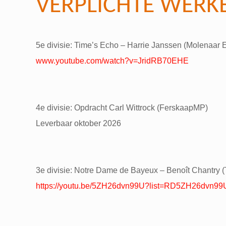
VERPLICHTE WERK
5e divisie: Time’s Echo – Harrie Janssen (Molenaar E
www.youtube.com/watch?v=JridRB70EHE
4e divisie: Opdracht Carl Wittrock (FerskaapMP)
Leverbaar oktober 2026
3e divisie: Notre Dame de Bayeux – Benoît Chantry (T
https://youtu.be/5ZH26dvn99U?list=RD5ZH26dvn99