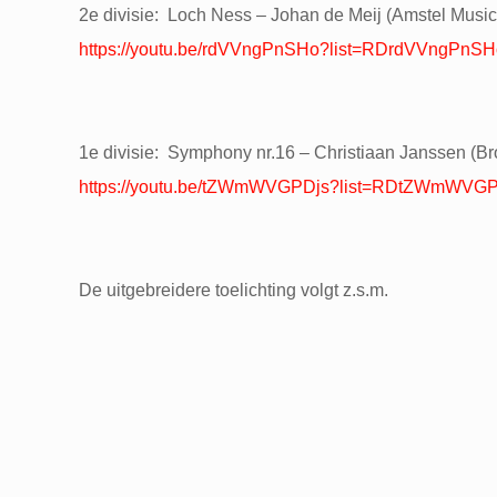
2e divisie: Loch Ness – Johan de Meij (Amstel Musi
https://youtu.be/rdVVngPnSHo?list=RDrdVVngPnS
1e divisie: Symphony nr.16 – Christiaan Janssen (B
https://youtu.be/tZWmWVGPDjs?list=RDtZWmWVG
De uitgebreidere toelichting volgt z.s.m.