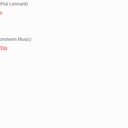
c/Hal Leonard)
Ho
ronsheim Music)
PDjs