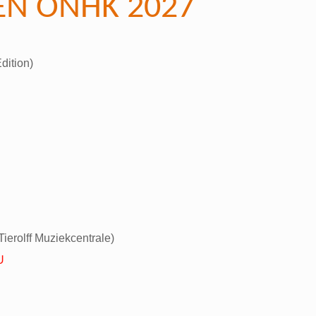
EN ONHK 2027
dition)
ierolff Muziekcentrale)
U