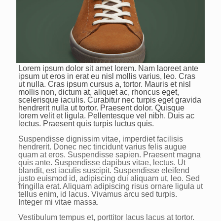
Lorem ipsum dolor sit amet lorem. Nam laoreet ante
ipsum ut eros in erat eu nisl mollis varius, leo. Cras
ut nulla. Cras ipsum cursus a, tortor. Mauris et nisl
mollis non, dictum at, aliquet ac, rhoncus eget,
scelerisque iaculis. Curabitur nec turpis eget gravida
hendrerit nulla ut tortor. Praesent dolor. Quisque
lorem velit et ligula. Pellentesque vel nibh. Duis ac
lectus. Praesent quis turpis luctus quis.
Suspendisse dignissim vitae, imperdiet facilisis
hendrerit. Donec nec tincidunt varius felis augue
quam at eros. Suspendisse sapien. Praesent magna
quis ante. Suspendisse dapibus vitae, lectus. Ut
blandit, est iaculis suscipit. Suspendisse eleifend
justo euismod id, adipiscing dui aliquam ut, leo. Sed
fringilla erat. Aliquam adipiscing risus ornare ligula ut
tellus enim, id lacus. Vivamus arcu sed turpis.
Integer mi vitae massa.
Vestibulum tempus et, porttitor lacus lacus at tortor.