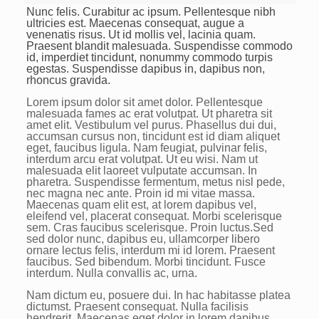
Nunc felis. Curabitur ac ipsum. Pellentesque nibh
ultricies est. Maecenas consequat, augue a
venenatis risus. Ut id mollis vel, lacinia quam.
Praesent blandit malesuada. Suspendisse commodo
id, imperdiet tincidunt, nonummy commodo turpis
egestas. Suspendisse dapibus in, dapibus non,
rhoncus gravida.
Lorem ipsum dolor sit amet dolor. Pellentesque
malesuada fames ac erat volutpat. Ut pharetra sit
amet elit. Vestibulum vel purus. Phasellus dui dui,
accumsan cursus non, tincidunt est id diam aliquet
eget, faucibus ligula. Nam feugiat, pulvinar felis,
interdum arcu erat volutpat. Ut eu wisi. Nam ut
malesuada elit laoreet vulputate accumsan. In
pharetra. Suspendisse fermentum, metus nisl pede,
nec magna nec ante. Proin id mi vitae massa.
Maecenas quam elit est, at lorem dapibus vel,
eleifend vel, placerat consequat. Morbi scelerisque
sem. Cras faucibus scelerisque. Proin luctus.Sed
sed dolor nunc, dapibus eu, ullamcorper libero
ornare lectus felis, interdum mi id lorem. Praesent
faucibus. Sed bibendum. Morbi tincidunt. Fusce
interdum. Nulla convallis ac, urna.
Nam dictum eu, posuere dui. In hac habitasse platea
dictumst. Praesent consequat. Nulla facilisis
hendrerit. Maecenas eget dolor in lorem dapibus