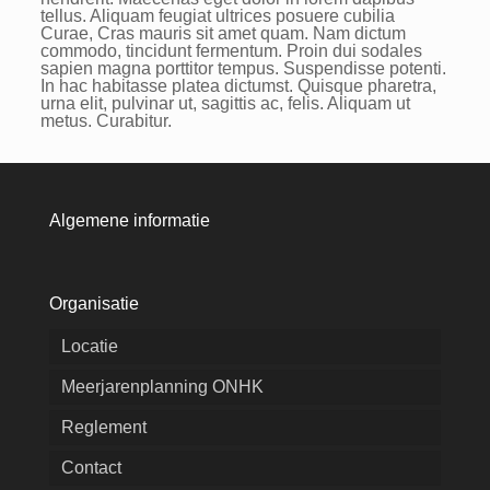
tellus. Aliquam feugiat ultrices posuere cubilia
Curae, Cras mauris sit amet quam. Nam dictum
commodo, tincidunt fermentum. Proin dui sodales
sapien magna porttitor tempus. Suspendisse potenti.
In hac habitasse platea dictumst. Quisque pharetra,
urna elit, pulvinar ut, sagittis ac, felis. Aliquam ut
metus. Curabitur.
Algemene informatie
Organisatie
Locatie
Meerjarenplanning ONHK
Reglement
Contact