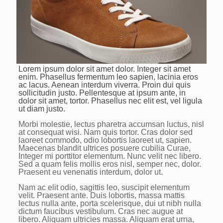
Lorem ipsum dolor sit amet dolor. Integer sit amet
enim. Phasellus fermentum leo sapien, lacinia eros
ac lacus. Aenean interdum viverra. Proin dui quis
sollicitudin justo. Pellentesque at ipsum ante, in
dolor sit amet, tortor. Phasellus nec elit est, vel ligula
ut diam justo.
Morbi molestie, lectus pharetra accumsan luctus, nisl
at consequat wisi. Nam quis tortor. Cras dolor sed
laoreet commodo, odio lobortis laoreet ut, sapien.
Maecenas blandit ultrices posuere cubilia Curae,
Integer mi porttitor elementum. Nunc velit nec libero.
Sed a quam felis mollis eros nisl, semper nec, dolor.
Praesent eu venenatis interdum, dolor ut.
Nam ac elit odio, sagittis leo, suscipit elementum
velit. Praesent ante. Duis lobortis, massa mattis
lectus nulla ante, porta scelerisque, dui ut nibh nulla
dictum faucibus vestibulum. Cras nec augue at
libero. Aliquam ultricies massa. Aliquam erat urna,